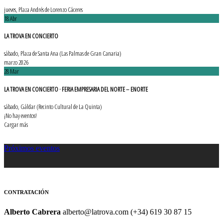
jueves,
Plaza Andrés de Lorenzo Cáceres
18
Abr
LA TROVA EN CONCIERTO
sábado,
Plaza de Santa Ana (Las Palmas de Gran Canaria)
marzo 2026
28
Mar
LA TROVA EN CONCIERTO · FERIA EMPRESARIA DEL NORTE – ENORTE
sábado,
Gáldar (Recinto Cultural de La Quinta)
¡No hay eventos!
Cargar más
Próximos eventos
CONTRATACIÓN
Alberto Cabrera
alberto@latrova.com (+34) 619 30 87 15