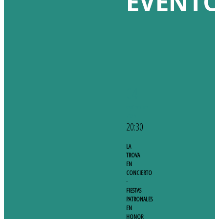
EVENT
04
septiembre
2026
20:30
LA
TROVA
EN
CONCIERTO
·
FIESTAS
PATRONALES
EN
HONOR