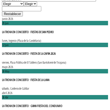
Restablecer
junio 2026
29
Jun
LA TROVA EN CONCIERTO · FIESTAS DE SAN PEDRO
lunes,
Ingenio (Plaza de la Candelaria)
12
Jun
LA TROVA EN CONCIERTO · FIESTA DE LA ZAFRA 2026
viernes,
Plaza Pública de El Tablero (San Bartolomé de Tirajana)
mayo 2026
30
May
LA TROVA EN CONCIERTO · FIESTA DE LA LANA
sábado,
Caideros de Gáldar
abril 2026
30
Abr
LA TROVA EN CONCIERTO · GRAN FIESTA DEL CONDUMIO