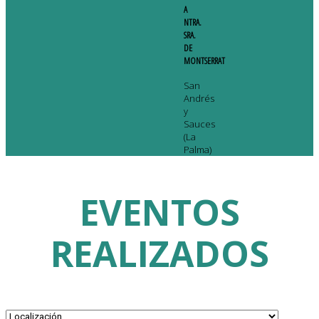
A
NTRA.
SRA.
DE
MONTSERRAT
San
Andrés
y
Sauces
(La
Palma)
EVENTOS
REALIZADOS